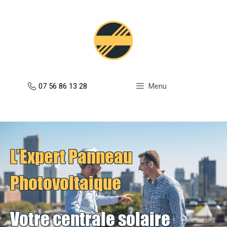
Aller
au
contenu
07 56 86 13 28
Menu
L’Expert Panneau
Photovoltaique
Votre centrale solaire