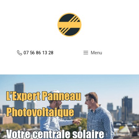
Aller
au
contenu
07 56 86 13 28
Menu
L’Expert Panneau
Photovoltaique
Votre centrale solaire