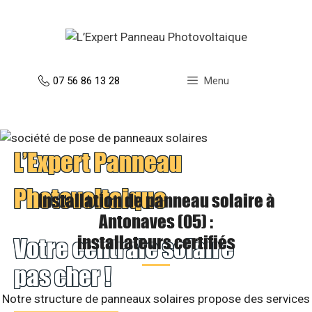
Aller
au
contenu
07 56 86 13 28
Menu
L’Expert Panneau
Photovoltaique
Installation de panneau solaire à
Antonaves (05) :
installateurs certifiés
Votre centrale solaire
pas cher !
Notre structure de panneaux solaires propose des services