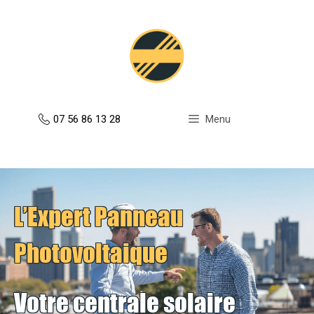
Aller
au
contenu
07 56 86 13 28
Menu
L’Expert Panneau
Photovoltaique
Votre centrale solaire