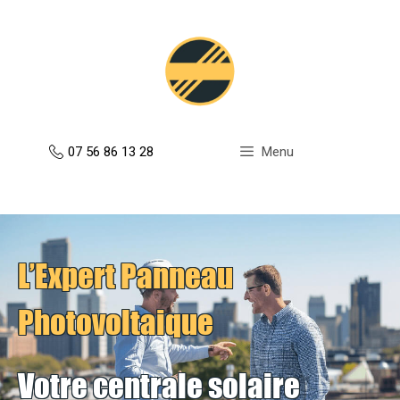
Aller
au
contenu
07 56 86 13 28
Menu
L’Expert Panneau
Photovoltaique
Votre centrale solaire