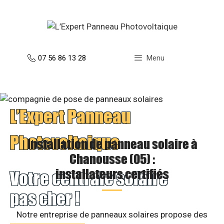
Aller
au
contenu
07 56 86 13 28
Menu
L’Expert Panneau
Photovoltaique
Installation de panneau solaire à
Chanousse (05) :
installateurs certifiés
Votre centrale solaire
pas cher !
Notre entreprise de panneaux solaires propose des