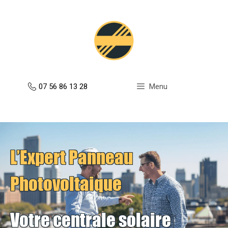
Aller
au
contenu
07 56 86 13 28
Menu
L’Expert Panneau
Photovoltaique
Votre centrale solaire