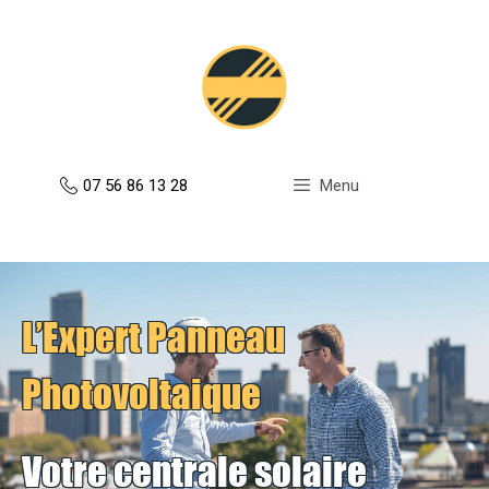
Aller
au
contenu
07 56 86 13 28
Menu
L’Expert Panneau
Photovoltaique
Votre centrale solaire