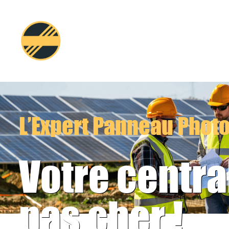
Aller
au
contenu
L’Expert Panneau Phot
Votre centra
pas cher !