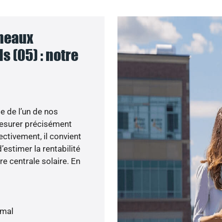
nneaux
s (05) : notre
e de l’un de nos
esurer précisément
ectivement, il convient
’estimer la rentabilité
re centrale solaire. En
imal